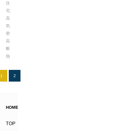
住
宅
,
高
気
密
高
断
熱
1
2
HOME
TOP