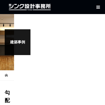
建築事例
勾
配