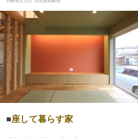
分離発注方式
,
高気密高断熱
■
座して暮らす家