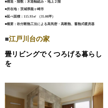
■構造・階数：木造軸組み・地上２階
■所在地：茨城県龍ヶ崎市
■延べ面積：
115.93㎡ （35.00坪）
■概要：吹付断熱工法による高気密・高断熱、蓄熱式暖房器
■
江戸川台の家
畳リビングでくつろげる暮らし
を