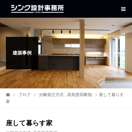
建築事例
ブログ
分離発注方式
,
高気密高断熱
座して暮らす
家
座して暮らす家