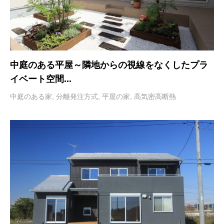
中庭のある平屋～隣地からの視線をなくしたプラ
イベート空間...
中庭のある家
,
分離発注方式
,
平屋の家
,
高気密高断熱