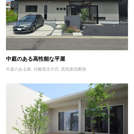
中庭のある高性能な平屋
中庭のある家
,
分離発注方式
,
高気密高断熱