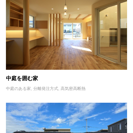
中庭を囲む家
中庭のある家
,
分離発注方式
,
高気密高断熱