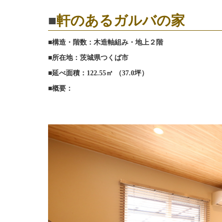
■
軒のあるガルバの家
■構造・階数：木造軸組み・地上２階
■所在地：茨城県つくば市
■延べ面積：
122.55
㎡ （
37.0
坪）
■概要：